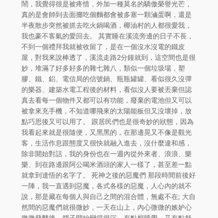
鬧，我覺得很是被疼惜，外加一種莫名的驕傲榮譽光芒，
真的是會帥到去面攤吃個麵都會被多塞一顆滷蛋啊，還是
半夜散步突然被抓去吃火鍋喝酒，椰油村的人都很愛我，
我也豪不客氣的愛回去。 其實睡在溪流旁邊的日子不長，
不到一個禮拜我就被收留了，是在一個沒水沒電的鐵皮
屋，對我來說棒透了，溪流走路2分鐘就到，這空間也是很
妙，堆滿了好多好多的雜七雜八，類似一個垃圾場，塑
膠、鐵、鋁、電信局的信號鍋、瓶瓶罐罐、看似很久沒彈
的樂器、建築水電工程後的材料，看似沒人要被丟棄但認
真去看每一個物件又都可以有功能，廢棄的電池但又可以
被拿來充手機，不知道哪飛來的太陽能板但又沒壞掉，放
點巧思後又可以用了。 跟居民們也是很奇妙的狀態，因為
我看起來就是很隨便，又黑黑的，在那邊晃又不像是觀光
客，生活作息跟態度又很快就融入進去，沒什麼違和感，
除非開始對話，我的身份也在一週內從外來者、浪浪、樂
樂、到在路邊跟阿公喝米酒頭的家人一樣了，甚至差一點
就拿到達悟的名字了。 死神之後的惡魔們 那段時間前後好
一陣，我一直遇到惡魔，各式各樣的惡魔，人心內的就不
說，那是藏在每個人與自己之間的混合體，無處不在; 大自
然間的惡魔們就很微妙，一天在山上，內心微微的嫉妒心
微微發酵後，腦子開始變得很沉，有點想睡覺、又有點舒