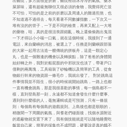
出醫院，多方面很是折磨，醫院裡頭冰冷冷的氣氛、藥水
屎尿味，還有超級無聊但又很必須的食物，我覺得死亡並
不可怕，可怕的是之前的折磨以及周邊人的難過煎熬，也
不知道過不過得去，每天看著不同數據指數，一下次又一
堆有沒的的管子，一下是不同的檢查，再來又配上一大堆
的藥物，哇，真的是很沮喪跟錯亂，晚上還偷偷跑出鬼混
一下才得以小小喘一口氣，就在這個時候，我接到了一通
電話，來自蘭嶼的消息，被選上了，任務是到蘭嶼跟部落
的大家一起用古法造一艘傳統的拼板舟，這是一顆定心
丸，也是一個難逢的機會以及轉捩點，除了爸爸的身體開
始好轉之外，我對於船屁股的中邪狀況也淡了，帶著戶口
僅剩的兩萬塊，工具箱裝了砂輪機以及簡單的工具，從食
物銀行幹來的物資跟一條毛巾，我就出發了。 對於跳島這
件事情我並不陌生，很小的時候就開始跳島，一路上也都
一直有機會跳島，那是我很喜歡的事情，每一個島都不一
樣，直到登島那一刻，永遠都不知道會發生什麼什麼事、
遇到到什麼樣的人，毫無邏輯或是可預測，只有一條規
則：每個島有每個島的遊戲規則。上島後也都是順順的，
稍微聞一下周圍的氣氛，與耆老們碰面後，找個水源附近
的遮蔽物就安置下來了，我有個技能就是可以隨地睡覺吃
飯當自己家，簡單的採集也不成問題，硬要說是真的餓不