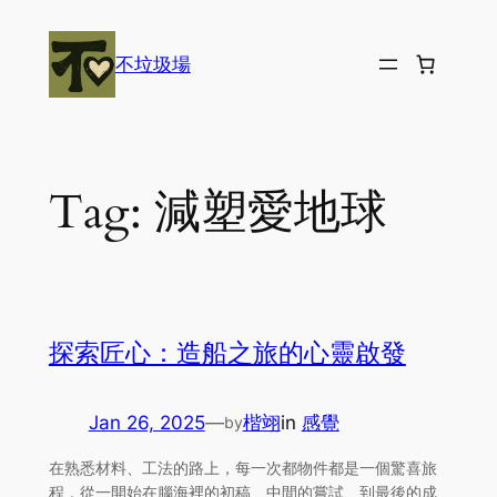
Skip
to
不垃圾場
content
Tag:
減塑愛地球
探索匠心：造船之旅的心靈啟發
Jan 26, 2025
—
楷翊
in
感覺
by
在熟悉材料、工法的路上，每一次都物件都是一個驚喜旅
程，從一開始在腦海裡的初稿、中間的嘗試、到最後的成