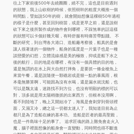
往上下家前後500年去繞圈圈，繞不完，這也是目前遇到
的狀態，我上山砍樹的時候，依照樹幹的粗度大概推一個
時間點，譬如說50年的樹，就會開始想像這棵樹50年過程
的樣子是什麼，甚至回到樹苗，或是更早之前，還是說樹
砍下來之後所製作成的物件會到哪裡，不踩煞車的話這樣
的狀態可以卡個好幾天喔，有時舒服有時痛苦帶點賤。 不
斷的研究，到台灣各大港口、造船廠考察後，船真的是會
讓人很著迷的一個物件，船身的弧度是一片葉子也是一種
談戀愛的幻想，立體流線感是美的極致，抑或是船下水之
後的航行，目的地是在哪裡，有沒有一個具體的目的地，
還是無謂的在水上與大自然打摔角，是要抓一條金槍魚上
來當午餐，還是說隨便一顆礁岩或是狠一點的暴風雨，根
本毫無勝算啊，可能因為沒有水喝，還是漏水就沈船，也
可以是飄太遠，迷路找不到方位，也沒有明顯的標的可以
對，頂多就是用太陽稍微抓的出東西方，但根本沒用啊，
看不到陸地了，晚上又開始冷了，海風是會刺穿到骨頭裡
面，又濕又冷，總之這一切都太迷人了，我知道目前為止
都只是為了造船在練的基本功。 造船是匠者的最高聖殿，
也是一件島味十足的事了。 追求匠魂的路上難免會走火入
魔，腦子裡面想像的船身會一直變動，同時間也得不斷進