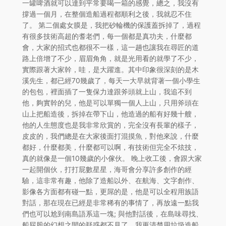
一罐啤酒就可以達到平常要喝一箱的感覺，總之，我沒有
撐過一個月，在整個造船過程都順利之後，我就忍不住
了。 第二個處女膜是，我把砂輪機的保護蓋拆掉了，過程
有很多技術高超的耆老們，每一個都是真功夫，什麼都
會，大家的招式也都很不一樣，這一趟也讓我在尋匠的道
路上倍增了不少，眉眉角角，就是光用看的就學了不少，
實際跟著大家幹，哇，是大躍進。其中印象很深刻的是木
溪先生，都已經70幾歲了，每天一大早就背著一個小學生
的包包，裡面插了一隻保力達跟斧頭就上山，我追不到
他，夠實幹的兒，他是可以單獨一個人上山，只用斧頭在
山上把船造後，拆掉在帶下山，他造過的船有好幾十艘，
他的人生態度也是我非常欣賞的，完全沒有長輩的樣子，
皮皮的，我們總是在大家後面打混摸魚，對他來說，什麼
都好，什麼都美，什麼都可以啊，有技術但完全不炫技，
真的就像是一個10幾歲的小傢伙。 晚上收工後，會跟大家
一起開個伙，打打屁數星星，海哥會分享許多創作的經
驗，這非常有趣，他除了造船以外、在航海、文字創作、
影像各方面都有碰一點，更屌的是，他是可以全程用族語
對話，那在現在已經是非常稀有的事情了，再放遠一點我
們也可以尬到南島語系這一塊; 與他對話後，在島味尋找、
船屁股的幻想之間的疑惑都不見了，我更清楚用垃圾造船