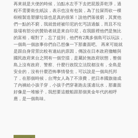
再來就是大便的時候，泊點水左手下去把屁股弄乾淨，過
程不需要衛生紙誒，表示也沒有包裝，為了拉屎而砍一棵
樹根製造塑膠垃圾也是真的很笨！說他們落後窮，其實他
們一點的不窮，我就曾經被印尼的乞丐請過飯，而且不垃
圾場有部分的贊助者就是來自印尼，在我眼裡他們是無比
的富裕，喔對了，忘了提到，他們有2萬多個島可以玩誒，
一個島一個故事你們自己想像一下那畫面吧。 再來可能就
是跟自身背景比較有連結的原因，傳說在日本政府撤離與
國民政府來台之間有一個空擋，是屬於無政府狀態，整個
島上沒有政府、警察、什麼行政院立法院都沒有，全島是
安全的，沒有什麼恐怖事情發生，可以說是一個烏托邦
了，在那個時候，台灣女人為了不浪費，把日本國旗做成
了內褲給小孩子穿，小孩子們穿著跑去溪邊玩水，那畫面
好像是一堆猴子，我想要這艘船跟那個黃金年代的相呼
應，是一個島味。