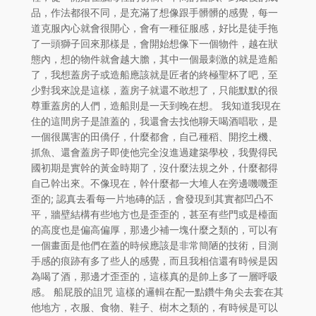
品，作法都很不同，是充滿了想像跟手髒髒的感覺，每一
道克服內心就會很開心，會有一種征服感，好比是徒手拖
了一頭獅子回來那樣是，會開始想像下一個物件，越在狀
態內，想的物件就會越大膽，其中一個最刺激的就是造船
了，我想蓋房子或造船應該就是匠者的終極聖杯了吧，至
少對我來說是這樣，蓋房子就還不敢想了，只能默默的很
尊重蓋房的人們，造船則是一天到晚在想。 我知道我現在
住的這間房子是誰蓋的，我還會去找他聊天喝酒唱歌，是
一個很厲害的田僑仔，什麼都會，自己種稻、開挖土機、
抓魚、還會蓋房子即使他完全沒進過建築學校，我覺得民
國初期是實幹的黃金時期了，沒什麼法規之外，什麼都得
自己幹出來。不像現在，幹什麼都一大堆人在旁邊嘰嘰歪
歪的; 認真去看每一片地磚的話，會發現到其實都凹凸不
平，牆壁結構有些地方也是歪歪的，甚至有些門或是檯面
的高度也是偏高偏厚，那邊少補一塊什麼之類的，可以有
一個畫面是他們在蓋的時候應該是非常簡陋的技術，目測
手感的痕跡有多了些人的感覺，而且我相信還有時候是因
為喝了酒，那邊才歪歪的，這樣真的是帥上多了一層呼吸
感。 船屁股的詛咒 這樣的邏輯在配一點鑽牛角尖去套在其
他地方，衣服、食物、鞋子、樹木之類的，有時候是可以