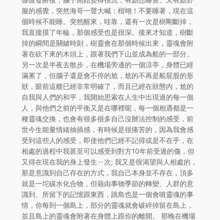
服的感覺，突然海哥一聲大喊：楷翊！不要睡著，現在這
個時候不能睡。突然醒來，哇靠，還有一次是樹剛斷掉，
我直接摸了年輪，那個感受也是很深。後來才知道，樹斷
掉的瞬間是關鍵時刻，樹靈會在那個時候出來，靈魂會附
著在砍下來的木頭上，跟著我們下山並成為船的一部分。
另一次是半夜去散步，在機場旁邊的一個涼亭，身體已經
滿累了，但腦子還是會不停的尬，尬的不再是船屁股的形
狀，眼前這艘已經非常明確了，而且已經在狀態內，尬的
自我與人們的和平，我開始思索在人生中出現過的每一個
人，與他們之前的平衡又是在哪裡呢，每一個相遇都是一
種靈魂交換，也會有很多很多自己沒辦法控制的感受，前
世今生能量情緒抽插感，有時候是很痛苦的，因為我會感
受到這些人的感受，即使他們已經不記得或是不在乎，在
相處的過程中我甚至可以感受到對方10年前受過的傷，但
又得在現在我的身上發生ㄧ次; 我又是很渴望與人相處的，
那是意識到自己存在的方式，我自己本身並不存在，頂多
就是一坨碳水化合物，但藉由事物季節的轉變、人群的意
識到、所留下的記憶跟東西，跳島也是一個會噴靈魂的事
情，你每到一個島上，部分的靈魂就會破碎掉留在島上，
並且島上的靈魂會附著在身體上跟你的離開。 那晚在機場