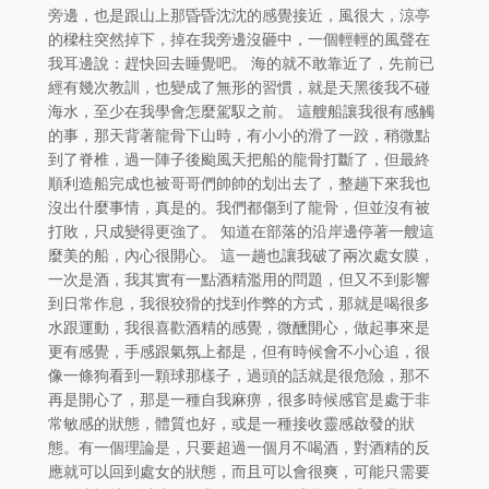
旁邊，也是跟山上那昏昏沈沈的感覺接近，風很大，涼亭
的樑柱突然掉下，掉在我旁邊沒砸中，一個輕輕的風聲在
我耳邊說：趕快回去睡覺吧。 海的就不敢靠近了，先前已
經有幾次教訓，也變成了無形的習慣，就是天黑後我不碰
海水，至少在我學會怎麼駕馭之前。 這艘船讓我很有感觸
的事，那天背著龍骨下山時，有小小的滑了一跤，稍微點
到了脊椎，過一陣子後颱風天把船的龍骨打斷了，但最終
順利造船完成也被哥哥們帥帥的划出去了，整趟下來我也
沒出什麼事情，真是的。我們都傷到了龍骨，但並沒有被
打敗，只成變得更強了。 知道在部落的沿岸邊停著一艘這
麼美的船，內心很開心。 這一趟也讓我破了兩次處女膜，
一次是酒，我其實有一點酒精濫用的問題，但又不到影響
到日常作息，我很狡猾的找到作弊的方式，那就是喝很多
水跟運動，我很喜歡酒精的感覺，微醺開心，做起事來是
更有感覺，手感跟氣氛上都是，但有時候會不小心追，很
像一條狗看到一顆球那樣子，過頭的話就是很危險，那不
再是開心了，那是一種自我麻痹，很多時候感官是處于非
常敏感的狀態，體質也好，或是一種接收靈感啟發的狀
態。有一個理論是，只要超過一個月不喝酒，對酒精的反
應就可以回到處女的狀態，而且可以會很爽，可能只需要