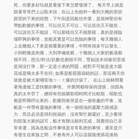
死，但要多好玩就是看接下來怎麼發揮了。 每天早上就是
跟著哥哥們上山取木頭，在山上先粗幹一番到大概的形狀
跟背的下來的狀態，下午則是回船坊作業，是很神聖但有
帶點歡樂的事情，可以但又不可以，可以笑但又不能笑，
可以說但又不能說，可以那樣但又不能那樣，真的是很臨
場即興的事情，造船其實是可以危險的事情，每天幾個人
上去幾個人下來是很重要的事情，中間有很多可以發生，
小則輕微皮肉傷，大則準備收屍，十幾個人大家的氣場都
很不同，想法/幹法/趴數也都很不同，譬如說木頭被切歪或
是洞沒打準，那一定是小弟的問題，絕對不可能是老大眼
花或是喝太多手在抖; 如果是船屁股搞錯的話，那這兩天你
就會是被大家嘲笑地ㄉㄧㄤ爆的沙袋了。 在山上樹林間看
著海邊做工是快樂的事情。 作業間都得保持謹慎，但因為
真的太辛苦了，總得有些娛樂歌唱時間才比較順，唱歌也
都是即興哼出來的，歡樂與衝突是在一個有趣的平衡，造
船是一件帶有靈魂的事情，有一個很強的凝聚力跟感染
力，而且必須是得到祝福的，沒有幫忙都還好，至少要得
到部落大家的認可，船才有辦法順利完成，我覺得自己非
常幸運，因為造船這件事情是非常私密的事情，通常是只
有發生在家族之間，不會有外人可以這樣隨便插花湊熱