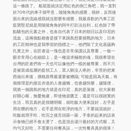
這一條路了。 船屁股就決定用紅色的倒三角吧，我一直對
於70年代的車子很甲意，陵陵角角的感覺，很帥，反而後
面出來的流線感我就沒那麼有感覺，我最喜歡的汽車工匠
藍寶堅尼就是用陵陵角角的阿牛打趴法拉利，紅色除了帶
點騷包的元素之外，也各自代表了日本的朝日以及印尼的
流血，這兩個點都會是接下來跳島想要挑戰的地方，日本
的工匠精神也是我學習的指標之一，他們除了文化底蘊夠
扎實之外，在匠者這一塊也是非常保護以及尊重，一板一
眼非常用心在細節上，是一種追求極致的魂，我很希望在
台灣的匠者們有一天也可以像他們一樣的被尊重，而不只
是被當成低層的藍領工人，眾人騎沒人疼的，辛苦的把東
西做出來後，價格跟尊嚴還要被糟蹋; 可能是因為天氣，有
個推理是約接近赤道的人會越懶，也會越快樂，越隨便，
我第一個跳島的地方就是在印尼，真的是落後，但大家都
好開心喔，無憂無慮，即使物資匱乏，還是可以很踏實的
生活，而且真的是很聰明喔，就吃飯大便來說好，左手是
用在髒的地方，右手是用在乾淨的地方，不要搞混就好，
吃飯就用手吃，吃完之後舌頭舔一舔，手拿的起來的話表
示食物已經不會太燙了，也是混合湯汁最好的方式喔，又
均勻又好吃，不需要任何餐具誒，一次性餐具真的很笨！