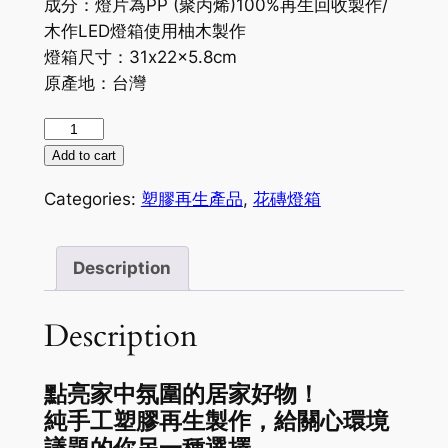
成分：燈片為
PP
(聚丙烯)
100%
再生回收製作/
木作LED燈箱使用柚木製作
燈箱尺寸：31x22x5.8cm
原產地：台灣
塑
膠
Add to cart
再
Categories:
塑膠再生產品
,
花磚燈箱
生
花
磚
Description
燈
箱
Description
quantity
點亮家中氛圍的居家好物！
純手工塑膠再生製作，給關心環境