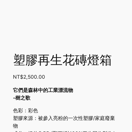
塑膠再生花磚燈箱
NT$
2,500.00
它們是森林中的工業漂流物
-樹之歌
色彩：彩色
塑膠來源：被參入亮粉的一次性塑膠/家庭廢棄
物