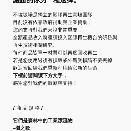
議題的你另一種選擇。
不垃圾場是獨立的塑膠再生實驗團隊，
目前沒有依靠政府補助與企業贊助，
您的支持對我們來說非常重要，
全額產品收入將繼續投入塑膠再生機台的研發與
再生技術相關研究。
每件商品皆單一材質可以再度回收再生，
若是您使用過後有損壞或外觀受損請不要丟掉
歡迎寄回給我們重新利用給它新的生命。
下標前請閱讀下方文字，
感謝您對我們的鼓勵與支持！
/
商
品
規
格
/
它們是森林中的工業漂流物
-樹之歌