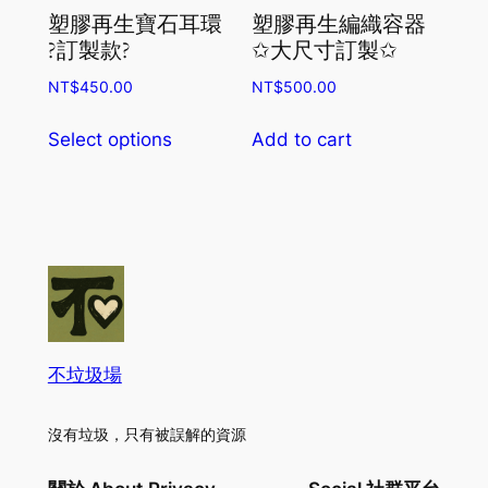
塑膠再生寶石耳環
塑膠再生編織容器
?訂製款?
✩大尺寸訂製✩
NT$
450.00
NT$
500.00
This
Select options
Add to cart
product
has
multiple
variants.
The
options
may
be
不垃圾場
chosen
on
the
沒有垃圾，只有被誤解的資源
product