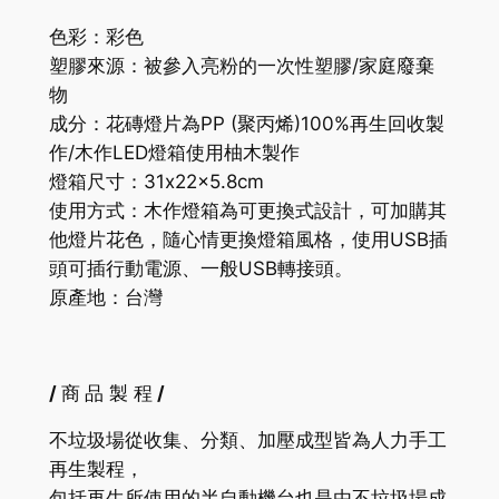
色彩：彩色
塑膠來源：被參入亮粉的一次性塑膠/家庭廢棄
物
成分：花磚燈片為
PP
(聚丙烯)
100%
再生回收製
作/木作LED燈箱使用柚木製作
燈箱尺寸：31x22x5.8cm
使用方式：木作燈箱為可更換式設計，可加購其
他
燈片花色，隨心情更換燈箱風格，使用USB插
頭可插行動電源
、一般USB轉接頭。
原產地：台灣
/
商
品 製 程
/
不垃圾場從收集、分類、加壓成型皆為人力手工
再生製程，
包括再生所使用的半自動機台也是由不垃圾場成