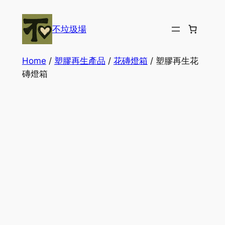
Skip
to
不垃圾場
content
Home
/
塑膠再生產品
/
花磚燈箱
/ 塑膠再生花
磚燈箱