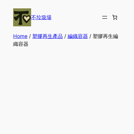
Skip
to
不垃圾場
content
Home
/
塑膠再生產品
/
編織容器
/ 塑膠再生編
織容器