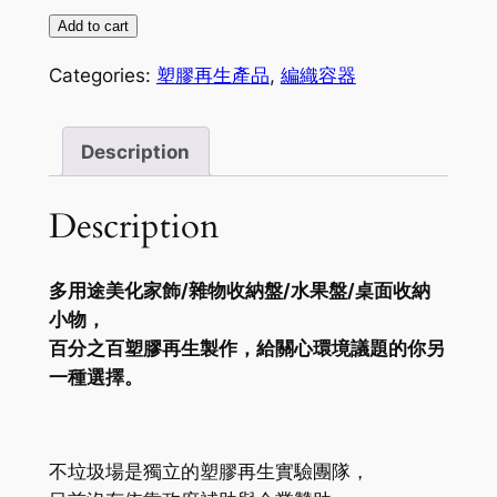
塑
Add to cart
膠
Categories:
塑膠再生產品
,
編織容器
再
生
編
Description
織
容
Description
器
quantity
多用途美化家飾/雜物收納盤/水果盤/桌面收納
小物，
百分之百塑膠再生製作，給關心環境議題的你另
一種選擇。
不垃圾場是獨立的塑膠再生實驗團隊，