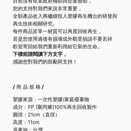
目前沒有依靠政府補助與企業贊助，
您的支持對我們來說非常重要，
全額產品收入將繼續投入塑膠再生機台的研發與
再生技術相關研究。
每件商品皆單一材質可以再度回收再生，
若是您使用過後有損壞或外觀受損請不要丟掉
歡迎寄回給我們重新利用給它新的生命。
下標前請閱讀下方文字，
感謝您對我們的鼓勵與支持！
/
商 品 規 格
/
塑膠來源：一次性塑膠/家庭廢棄物
成分：
PP
(聚丙烯)
100%
再生回收製作
圓徑：21cm（直徑）
高度：11cm
原產地：台灣