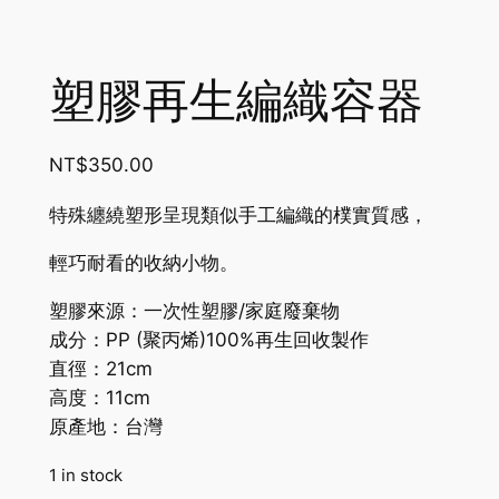
塑膠再生編織容器
NT$
350.00
特殊纏繞塑形呈現類似手工編織的樸實質感，
輕巧耐看的收納小物。
塑膠來源：一次性塑膠/家庭廢棄物
成分：
PP
(聚丙烯)
100%
再生回收製作
直徑：21cm
高度：11cm
原產地：台灣
1 in stock