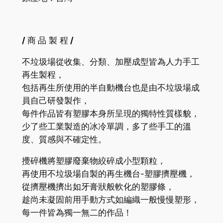
/
商
品 製 程
/
不垃圾場從收集、分類、加壓成型皆為人力手工
再生製程，
包括再生所使用的半自動機台也是由不垃圾場成
員自己研發製作，
每件作品皆有塑膠本身所呈現的獨特性質樣貌，
少了些工業製造的冰冷單調，多了些手工的溫
度、質感與不確定性。
攪碎機將塑膠廢棄物絞碎成小型顆粒，
再使用不垃圾場自製的再生機台-塑膠擠壓機，
從擠壓機擠出如牙膏狀般軟化的塑膠條，
趁尚未凝固前用手動方式如編織一般慢慢塑形，
每一件皆為獨一無二的作品！