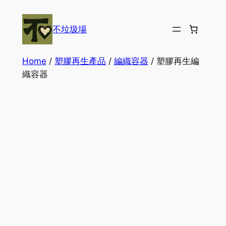
Skip
to
不垃圾場
content
Home
/
塑膠再生產品
/
編織容器
/ 塑膠再生編
織容器