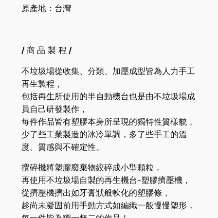
原產地：台灣
/
商
品 製 程
/
不垃圾場從收集、分類、加壓成型皆為人力手工
再生製程，
包括再生所使用的半自動機台也是由不垃圾場成
員自己研發製作，
每件作品皆有塑膠本身所呈現的獨特性質樣貌，
少了些工業製造的冰冷單調，多了些手工的溫
度、質感與不確定性。
攪碎機將塑膠廢棄物絞碎成小型顆粒，
再使用不垃圾場自製的再生機台-塑膠擠壓機，
從擠壓機擠出如牙膏狀般軟化的塑膠條，
趁尚未凝固前用手動方式如編織一般慢慢塑形，