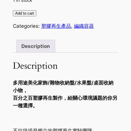
1 in stock
塑
Add to cart
膠
Categories:
塑膠再生產品
,
編織容器
再
生
編
Description
織
容
Description
器
quantity
多用途美化家飾/雜物收納盤/水果盤/桌面收納
小物，
百分之百塑膠再生製作，給關心環境議題的你另
一種選擇。
不垃圾場是獨立的塑膠再生實驗團隊，