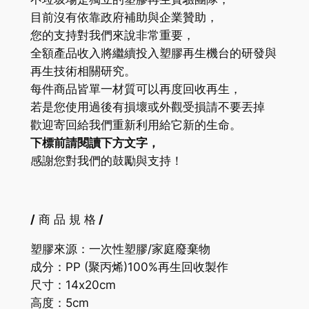
目前沒有依靠政府補助與企業贊助，
您的支持對我們來說非常重要，
全額產品收入將繼續投入塑膠再生機台的研發與
再生技術相關研究。
每件商品皆單一材質可以再度回收再生，
若是您使用過後有損壞或外觀受損請不要丟掉
歡迎寄回給我們重新利用給它新的生命。
下標前請閱讀下方文字，
感謝您對我們的鼓勵與支持！
/
商 品 規 格
/
塑膠來源：一次性塑膠/家庭廢棄物
成分：
PP
(聚丙烯)
100%
再生回收製作
尺寸：14x20cm
高度：5cm