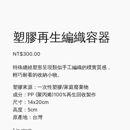
塑膠再生編織容器
NT$
300.00
特殊纏繞塑形呈現類似手工編織的樸實質感，
輕巧耐看的收納小物。
塑膠來源：一次性塑膠/家庭廢棄物
成分：
PP
(聚丙烯)
100%
再生回收製作
尺寸：14x20cm
高度：5cm
原產地：台灣