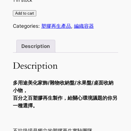
1 in stock
塑
Add to cart
膠
Categories:
塑膠再生產品
,
編織容器
再
生
容
Description
器
quantity
Description
多用途美化家飾/雜物收納盤/水果盤/桌面收納
小物，
百分之百塑膠再生製作，給關心環境議題的你另
一種選擇。
不垃圾場是獨立的塑膠再生實驗團隊，