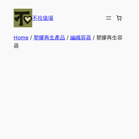
Skip
to
不垃圾場
content
Home
/
塑膠再生產品
/
編織容器
/ 塑膠再生容
器