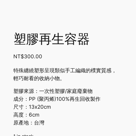
塑膠再生容器
NT$
300.00
特殊纏繞塑形呈現類似手工編織的樸實質感，
輕巧耐看的收納小物。
塑膠來源：一次性塑膠/家庭廢棄物
成分：
PP
(聚丙烯)
100%
再生回收製作
尺寸：13x20cm
高度：6cm
原產地：台灣