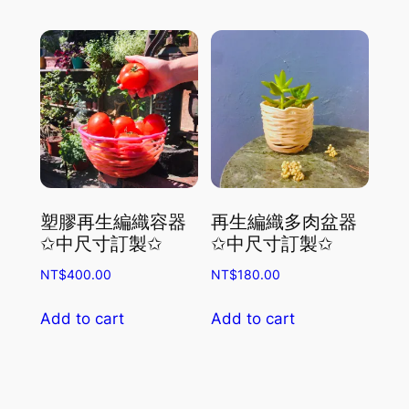
has
multiple
variants.
The
options
may
be
chosen
on
the
塑膠再生編織容器
再生編織多肉盆器
product
✩中尺寸訂製✩
✩中尺寸訂製✩
page
NT$
400.00
NT$
180.00
Add to cart
Add to cart