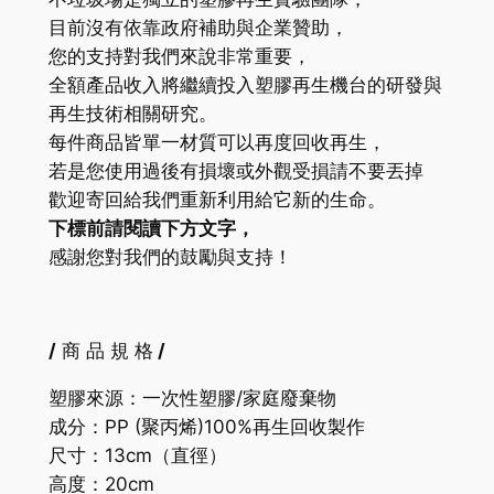
目前沒有依靠政府補助與企業贊助，
您的支持對我們來說非常重要，
全額產品收入將繼續投入塑膠再生機台的研發與
再生技術相關研究。
每件商品皆單一材質可以再度回收再生，
若是您使用過後有損壞或外觀受損請不要丟掉
歡迎寄回給我們重新利用給它新的生命。
下標前請閱讀下方文字，
感謝您對我們的鼓勵與支持！
/
商 品 規 格
/
塑膠來源：一次性塑膠/家庭廢棄物
成分：
PP
(聚丙烯)
100%
再生回收製作
尺寸：13cm（直徑）
高度：20cm