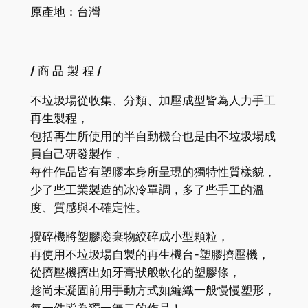
原產地：台灣
/
商
品 製 程
/
不垃圾場從收集、分類、加壓成型皆為人力手工
再生製程，
包括再生所使用的半自動機台也是由不垃圾場成
員自己研發製作，
每件作品皆有塑膠本身所呈現的獨特性質樣貌，
少了些工業製造的冰冷單調，多了些手工的溫
度、質感與不確定性。
攪碎機將塑膠廢棄物絞碎成小型顆粒，
再使用不垃圾場自製的再生機台-塑膠擠壓機，
從擠壓機擠出如牙膏狀般軟化的塑膠條，
趁尚未凝固前用手動方式如編織一般慢慢塑形，