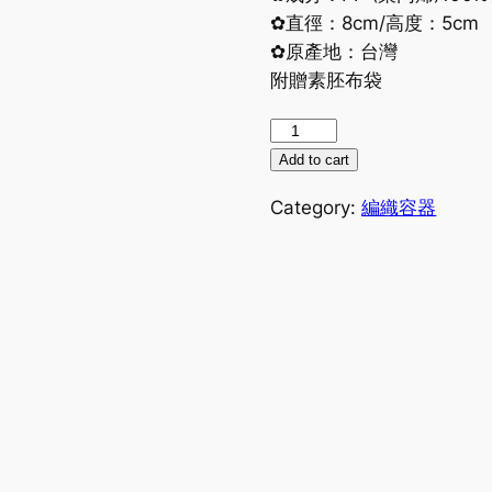
✿直徑：8cm/
高度：5cm
✿原產地：台灣
附贈素胚布袋
再
生
Add to cart
編
Category:
編織容器
織
多
肉
盆
器
✩
小
尺
寸
訂