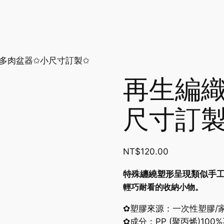
織多肉盆器✩小尺寸訂製✩
再生編
尺寸訂
NT$
120.00
特殊纏繞塑形呈現類似手
輕巧耐看的收納小物。
✿塑膠來源：一次性塑膠/
✿成分：
PP
(聚丙烯)
100%