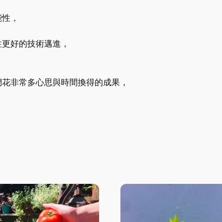
，
能性，
往更好的技術邁進，
，
們花非常多心思與時間換得的成果，