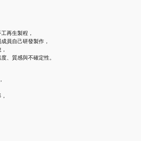
手工再生製程，
場成員自己研發製作，
貌，
溫度、質感與不確定性。
，
形，