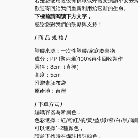
若是您使用過後有損壞或外觀受損請不要丟
歡迎寄回給我們重新利用給它新的生命。
下標前請閱讀下方文字，
感謝您對我們的鼓勵與支持！
/
商 品 規 格
/
塑膠來源：一次性塑膠/家庭廢棄物
成分：
PP
(聚丙烯)
100%
再生回收製作
圓徑：8cm（直徑）
高度：5cm
附贈素胚布袋
原產地：台灣
/
下單方式
/
編織容器為漸層色，
色彩選擇：紅/粉紅/橘/黃/藍/綠/紫/白/黑/咖
可以選擇1-2種顏色，
請於下標時在備註標註顏色，