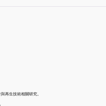
製
✩
quantity
發與再生技術相關研究。