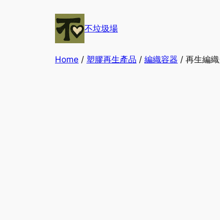
Skip
to
不垃圾場
content
Home
/
塑膠再生產品
/
編織容器
/ 再生編