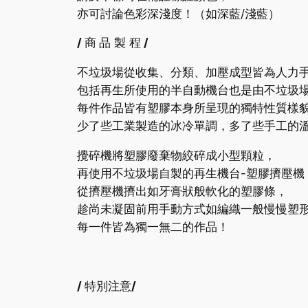
亦可討論色彩深淺度！（如深藍/淺藍）
/
商
品 製 程
/
不垃圾場從收集、分類、加壓成型皆為人力
包括再生所使用的半自動機台也是由不垃圾
每件作品皆有塑膠本身所呈現的獨特性質樣
少了些工業製造的冰冷單調，多了些手工的
攪碎機將塑膠廢棄物絞碎成小型顆粒，
再使用不垃圾場自製的再生機台-塑膠擠壓機
從擠壓機擠出如牙膏狀般軟化的塑膠條，
趁尚未凝固前用手動方式如編織一般慢慢塑
每一件皆為獨一無二的作品！
/
特別注意
/