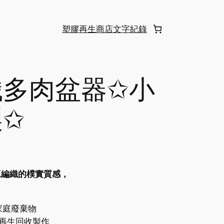
塑膠再生
商店
文字紀錄
織多肉盆器✩小
製✩
工編織的樸實質感，
家庭廢棄物
再生回收製作