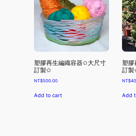
塑膠再生編織容器✩大尺寸
塑膠
訂製✩
訂製
NT$
500.00
NT$
40
Add to cart
Add t