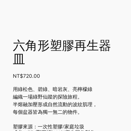
六角形塑膠再生器
皿
NT$
720.00
用綠松色、碧綠、暗岩灰、亮檸檬綠
編織一場綠野仙蹤的探險旅程。
半熔融加壓形成自然流動的波紋肌理，
每個盆器皆為獨一無二的物件。
塑膠來源：一次性塑膠/家庭垃圾