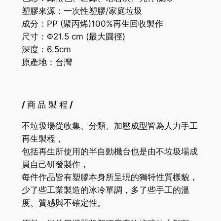
塑膠來源：一次性塑膠/家庭垃圾
成分：
PP
(聚丙烯)
100%
再生回收製作
尺寸：
Φ21.5 cm
(最大圓徑)
深度：6.5cm
原產地：台灣
/
商
品 製 程
/
不垃圾場從收集、分類、加壓成型皆為人力手工
再生製程，
包括再生所使用的半自動機台也是由不垃圾場成
員自己研發製作，
每件作品皆有塑膠本身所呈現的獨特性質樣貌，
少了些工業製造的冰冷單調，多了些手工的溫
度、質感與不確定性。