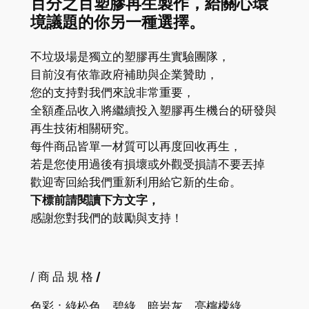
百分之百塑膠再生製作，給關心環
境議題的你另一種選擇。
不垃圾場是獨立的塑膠再生實驗團隊，
目前沒有依靠政府補助與企業贊助，
您的支持對我們來說非常重要，
全額產品收入將繼續投入塑膠再生機台的研發與
再生技術相關研究。
每件商品皆單一材質可以再度回收再生，
若是您使用過後有損壞或外觀受損請不要丟掉
歡迎寄回給我們重新利用給它新的生命。
下標前請閱讀下方文字，
感謝您對我們的鼓勵與支持！
/ 商
品
規
格
/
色彩：綠松色、碧綠、暗岩灰、亮檸檬綠