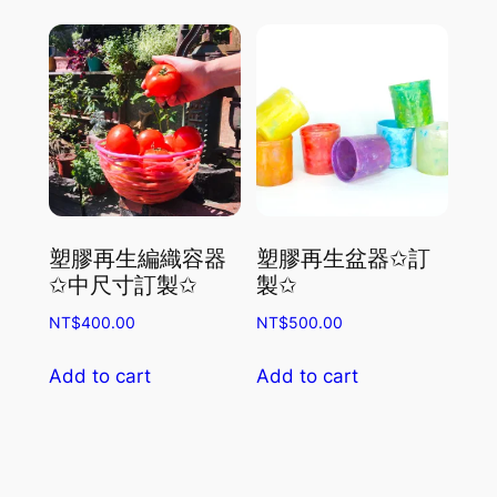
multiple
variants.
The
options
may
be
chosen
on
the
塑膠再生編織容器
塑膠再生盆器✩訂
product
✩中尺寸訂製✩
製✩
page
NT$
400.00
NT$
500.00
Add to cart
Add to cart