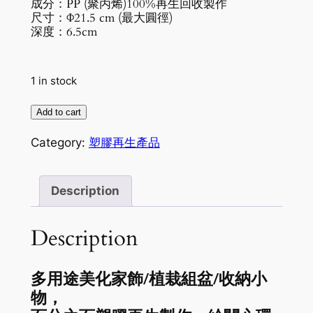
成分：
PP
(聚丙烯)
100%
再生回收製作
尺寸：
Φ21.5 cm
(最大圓徑)
深度：6.5cm
1 in stock
六
Add to cart
角
Category:
塑膠再生產品
形
塑
膠
Description
再
生
Description
器
皿
quantity
多用途美化家飾/植栽組盆/收納小
物，