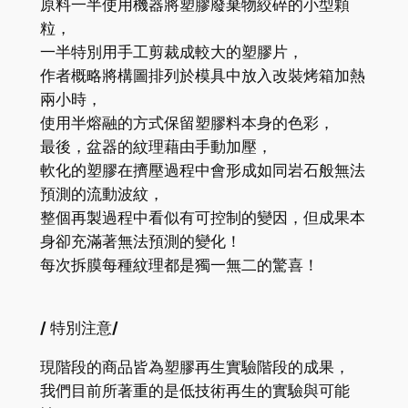
原料一半使用機器將塑膠廢棄物絞碎的小型顆
粒，
一半特別用手工剪裁成較大的塑膠片，
作者概略將構圖排列於模具中放入改裝烤箱加熱
兩小時，
使用半熔融的方式保留塑膠料本身的色彩，
最後，盆器的紋理藉由手動加壓，
軟化的塑膠在擠壓過程中會
形成如同岩石般無法
預測的流動波紋，
整個再製過程中看似有可控制的變因，但成果本
身卻充滿著無法預測的變化！
每次拆膜每種紋理都是獨一無二的驚喜！
/
特別注意
/
現階段的商品皆為塑膠再生實驗階段的成果，
我們目前所著重的是低技術再生的實驗與可能